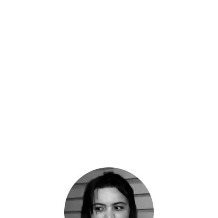
Em mais de uma década de trabalho, a Artecei realizou projetos
continuados, que envolvem oficinas e apresentações musicais
com jovens e crianças, palestras e capacitações, feiras culturais,
representação de grupos artísticos e práticas cooperativas. Toda a
proposta conta com uma rede de parcerias em todo o Distrito
Federal, envolvendo artistas, comunidade, educadores, escolas e
órgãos públicos.
Além de projetos, a Artecei representou e produz o trabalho de
artistas e grupos culturais como Banda Elffus, Caco de Cuia,
Fuzuê Candango e Parafernália. Entre nomes de destaque da
cena local e nacional que também marcaram presença em
projetos da Artecei, estão Marcelo Café, Lília Diniz, Zeca Baleiro,
Gog, Japão, Rapadura Xique-Chico, Bia Ferreira, Dhi Ribeiro,
Renata Jambeiro, Nilze Carvalho, Caca Pereira, Tereza Lopes e
Sete na Roda.